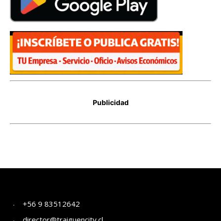
+56 9 83512642
director@traiguencity.cl