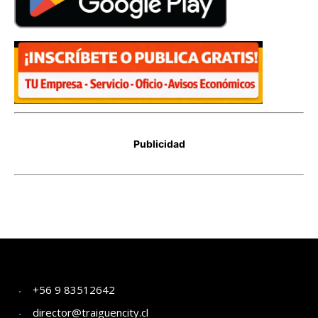
+56 9 83512642
director@traiguencity.cl