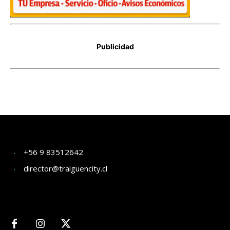
+56 9 83512642
director@traiguencity.cl