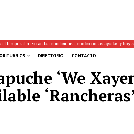
s el temporal: mejoran las condiciones, continúan las ayudas y hoy 
OBITUARIOS
DIRECTORIO
CONTACTO
apuche ‘We Xayen
lable ‘Rancheras’