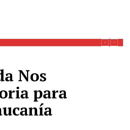
da Nos
oria para
aucanía