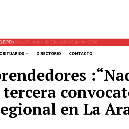
E.P.D.)
OBITUARIOS
DIRECTORIO
CONTACTO
rendedores :“Na
 tercera convocat
egional en La Ar