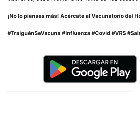
¡No lo pienses más! Acércate al Vacunatorio del Ho
#TraiguénSeVacuna #Influenza #Covid #VRS #Sa