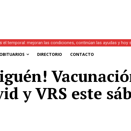
s el temporal: mejoran las condiciones, continúan las ayudas y hoy 
OBITUARIOS
DIRECTORIO
CONTACTO
iguén! Vacunació
vid y VRS este sá