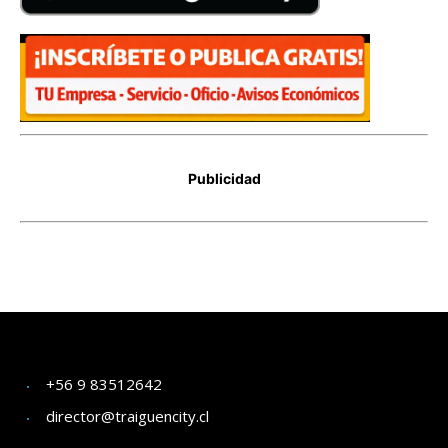
+56 9 83512642
director@traiguencity.cl