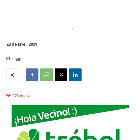
DESTACADO
REGIONAL
28 de Ene , 2021
1
min.
223
Visitas