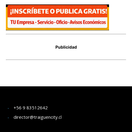
+56 9 83512642
director@traiguencity.cl