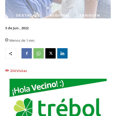
DESTACADO
REGIONAL
TRAIGUÉN
5 de Jun , 2022
Menos de 1
min.
334
Visitas