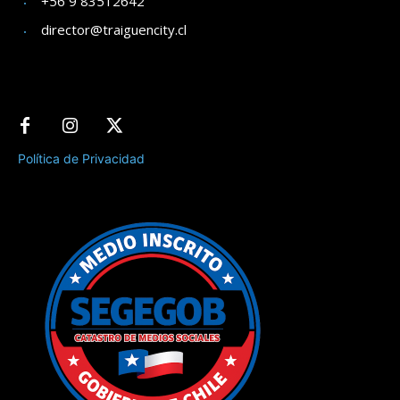
+56 9 83512642
director@traiguencity.cl
Política de Privacidad