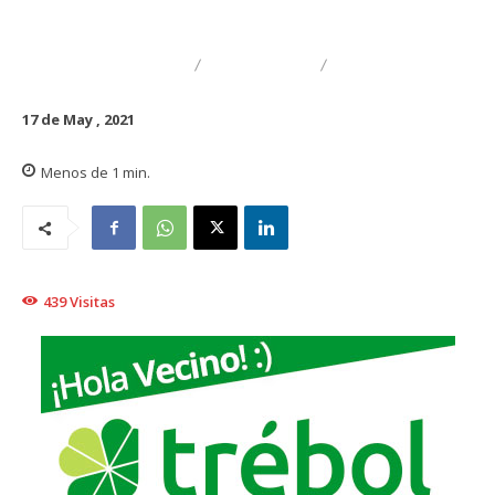
DESTACADO
TRAIGUÉN
GENERAL
17 de May , 2021
Menos de 1
min.
439
Visitas