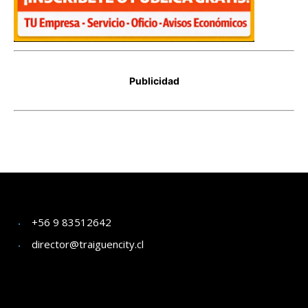
+56 9 83512642
director@traiguencity.cl