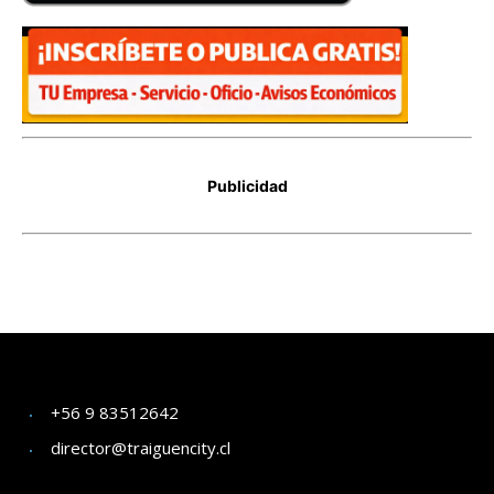
+56 9 83512642
director@traiguencity.cl