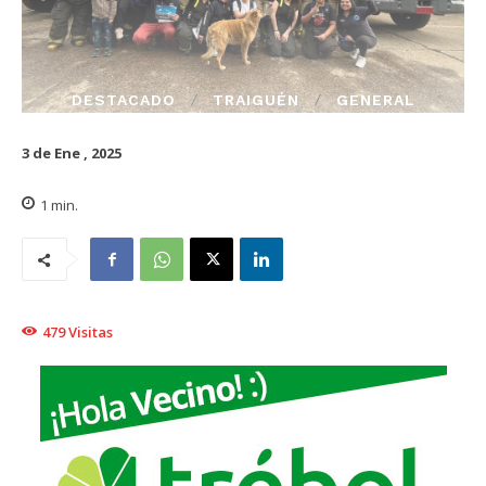
DESTACADO
TRAIGUÉN
GENERAL
3 de Ene , 2025
1
min.
479
Visitas