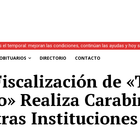
s el temporal: mejoran las condiciones, continúan las ayudas y hoy 
OBITUARIOS
DIRECTORIO
CONTACTO
iscalización de «
o» Realiza Carab
ras Instituciones