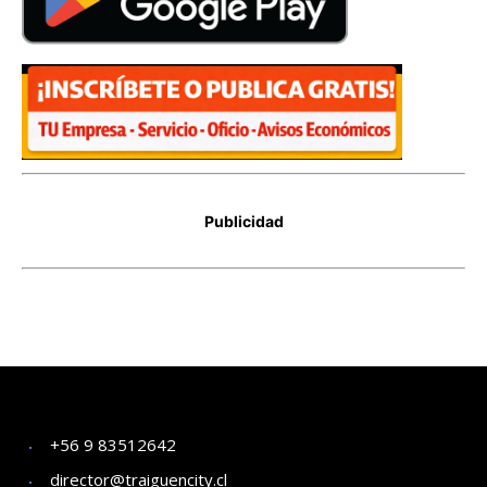
+56 9 83512642
director@traiguencity.cl