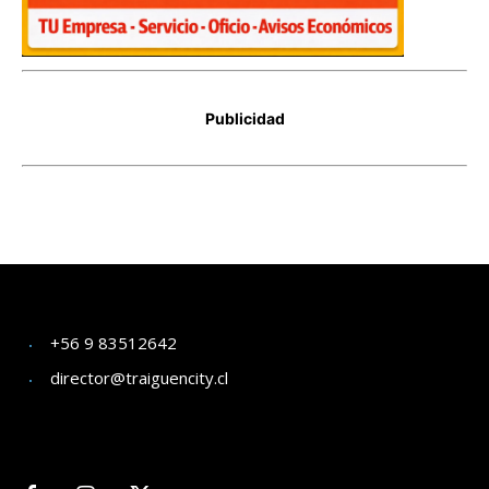
+56 9 83512642
director@traiguencity.cl