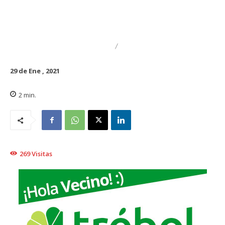
DESTACADO
REGIONAL
29 de Ene , 2021
2
min.
269
Visitas