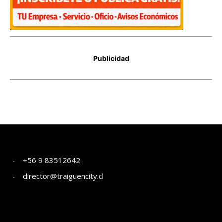
+56 9 83512642
director@traiguencity.cl