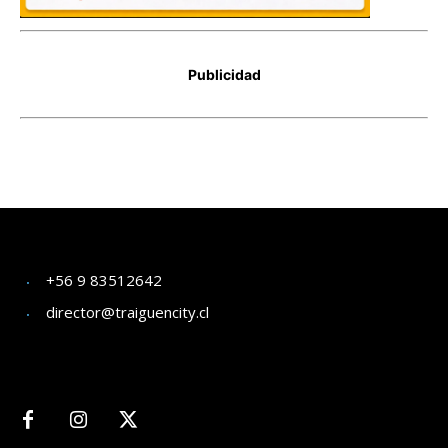
+56 9 83512642
director@traiguencity.cl