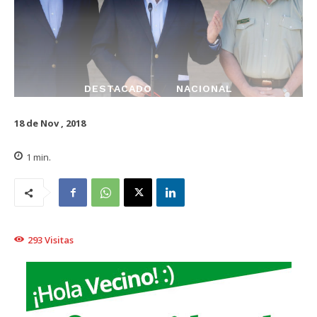
DESTACADO
NACIONAL
18 de Nov , 2018
1
min.
293
Visitas