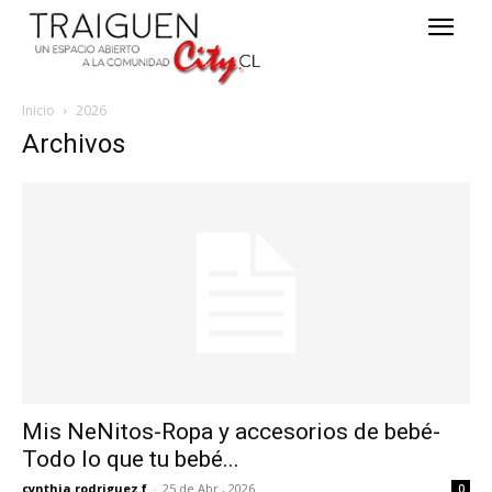
Inicio
2026
Archivos
Mis NeNitos-Ropa y accesorios de bebé-
Todo lo que tu bebé...
cynthia.rodriguez.f
-
25 de Abr , 2026
0