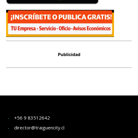
+56 9 83512642
director@traiguencity.cl