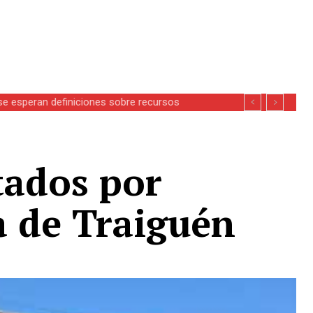
se esperan definiciones sobre recursos
tados por
a de Traiguén