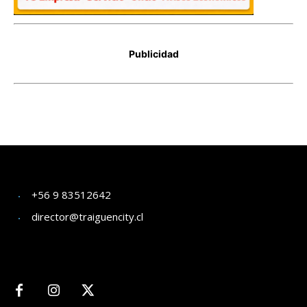
+56 9 83512642
director@traiguencity.cl