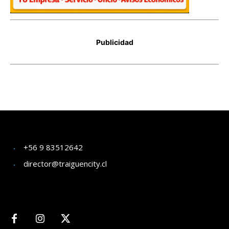
+56 9 83512642
director@traiguencity.cl