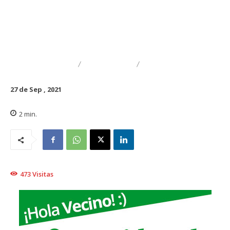
DESTACADO
TRAIGUÉN
ADULTO MAYOR
27 de Sep , 2021
2
min.
473
Visitas