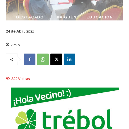
DESTACADO
TRAIGUÉN
EDUCACIÓN
24 de Abr , 2025
2
min.
822
Visitas