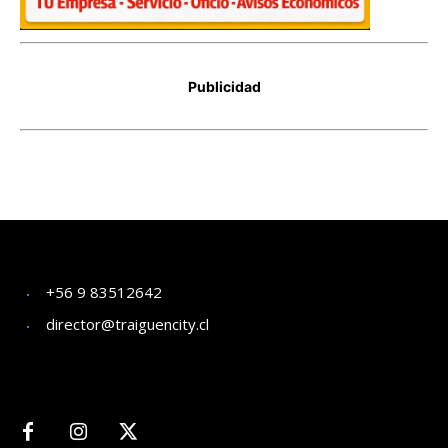
+56 9 83512642
director@traiguencity.cl