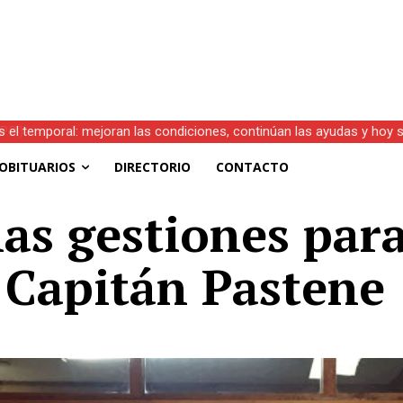
s el temporal: mejoran las condiciones, continúan las ayudas y hoy 
OBITUARIOS
DIRECTORIO
CONTACTO
s gestiones para
 Capitán Pastene