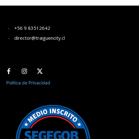
+56 9 83512642
director@traiguencity.cl
Política de Privacidad