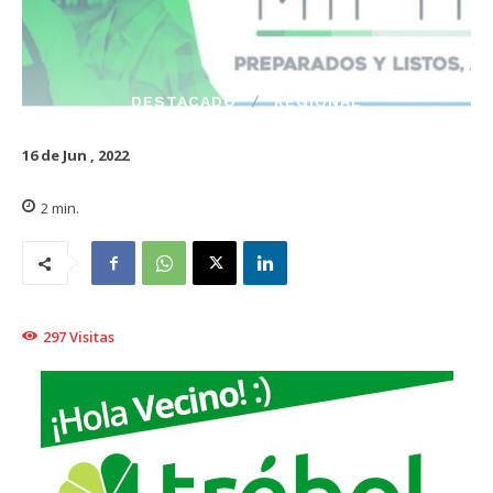
DESTACADO
REGIONAL
16 de Jun , 2022
2
min.
297
Visitas