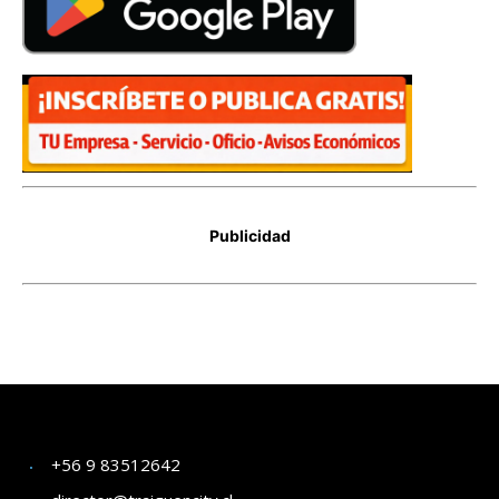
+56 9 83512642