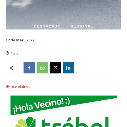
DESTACADO
REGIONAL
17 de Mar , 2022
2
min.
308
Visitas