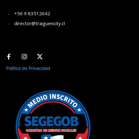
+56 9 83512642
director@traiguencity.cl
Política de Privacidad