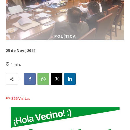
POLÍTICA
25 de Nov , 2014
1
min.
326
Visitas