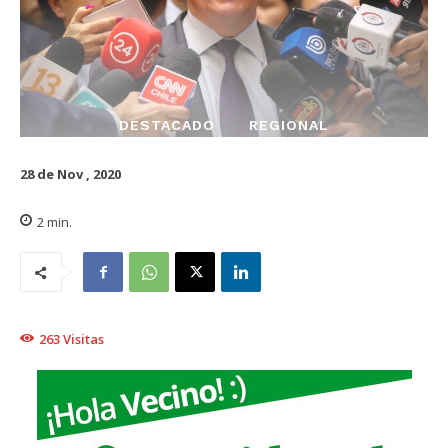
DESTACADO
REGIONAL
28 de Nov , 2020
2
min.
263
Visitas