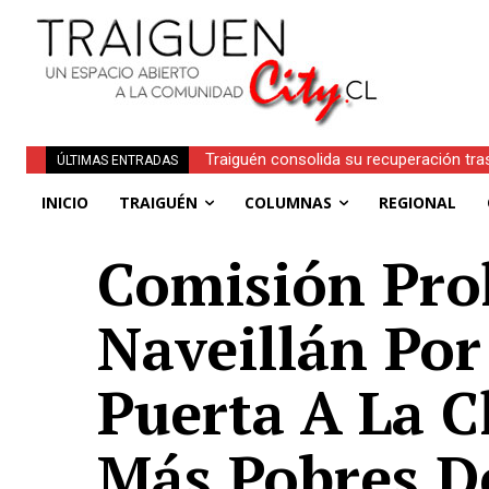
Obituario | Inés Faundez Linero (Q.E.P.D.
ÚLTIMAS ENTRADAS
INICIO
TRAIGUÉN
COLUMNAS
REGIONAL
Comisión Pro
Naveillán Por
Puerta A La C
Más Pobres De