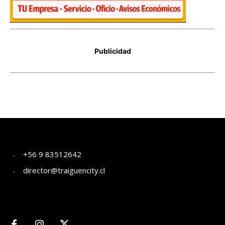
+56 9 83512642
director@traiguencity.cl