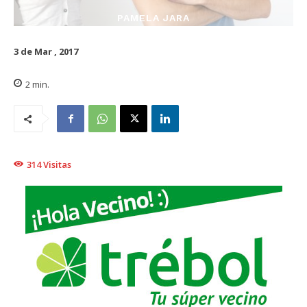
PAMELA JARA
3 de Mar , 2017
2
min.
314
Visitas