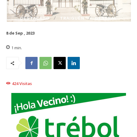
DESTACADO
TRAIGUÉN
GENERAL
8 de Sep , 2023
1
min.
424
Visitas