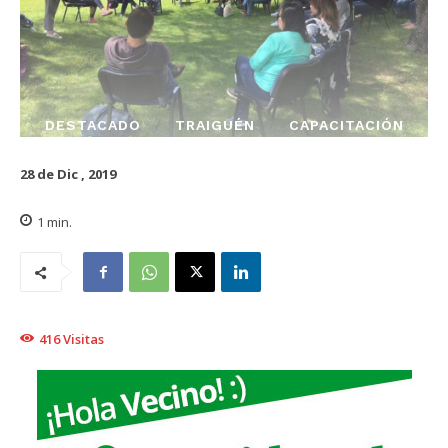
DESTACADO
TRAIGUÉN
CAPACITACIÓN
28 de Dic , 2019
1
min.
416
Visitas