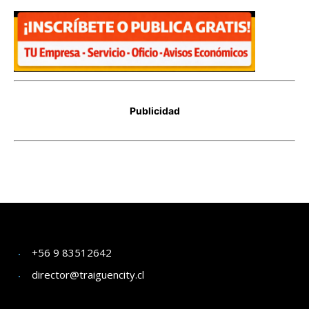
+56 9 83512642
director@traiguencity.cl