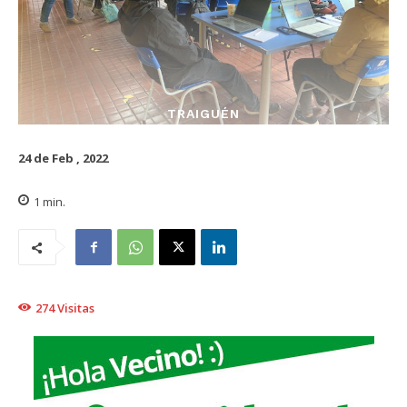
TRAIGUÉN
24 de Feb , 2022
1
min.
274
Visitas