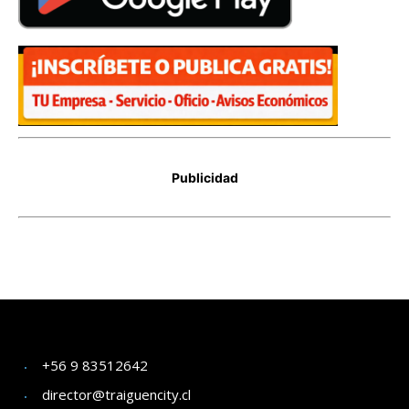
+56 9 83512642
director@traiguencity.cl