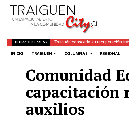
Traiguén consolida su recuperación tra
Obituario | Inés Faundez Linero (Q.E.P
ÚLTIMAS ENTRADAS
regionales
INICIO
TRAIGUÉN
COLUMNAS
REGIONAL
Comunidad Edu
capacitación 
auxilios