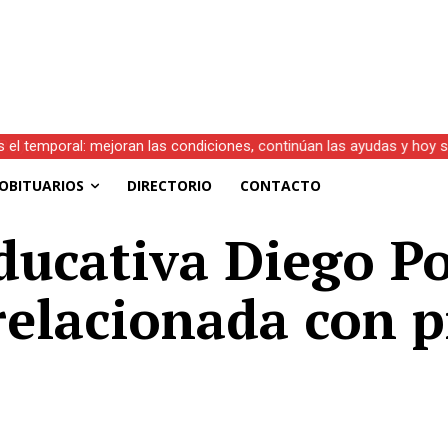
s el temporal: mejoran las condiciones, continúan las ayudas y hoy 
.D.)
OBITUARIOS
DIRECTORIO
CONTACTO
cativa Diego Por
relacionada con 