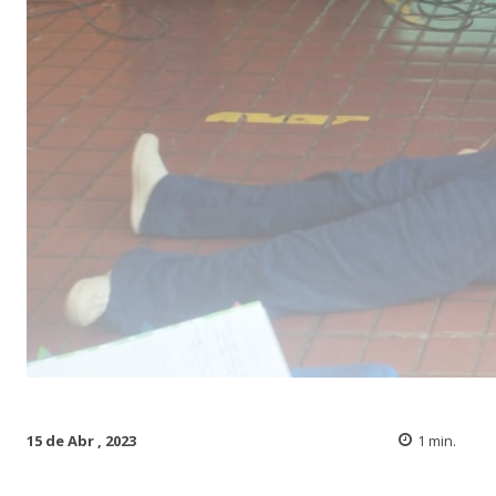
15 de Abr , 2023
1
min.