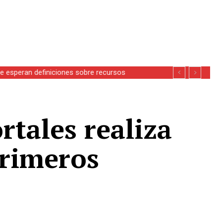
se esperan definiciones sobre recursos
tales realiza
primeros