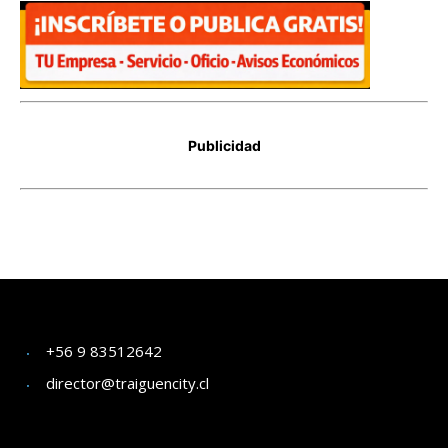
+56 9 83512642
director@traiguencity.cl