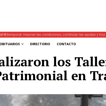
s el temporal: mejoran las condiciones, continúan las ayudas y hoy 
OBITUARIOS
DIRECTORIO
CONTACTO
alizaron los Talle
Patrimonial en T