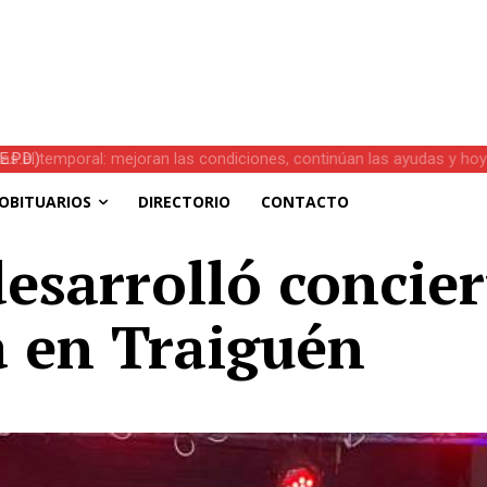
s el temporal: mejoran las condiciones, continúan las ayudas y hoy 
OBITUARIOS
DIRECTORIO
CONTACTO
desarrolló concie
a en Traiguén