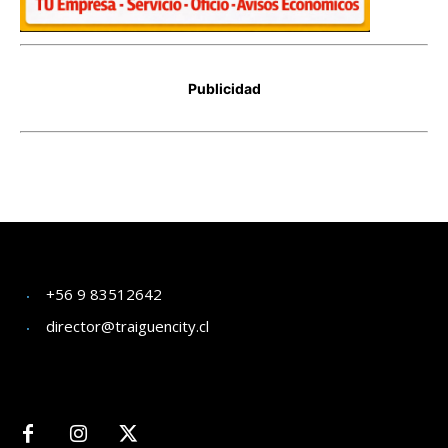
+56 9 83512642
director@traiguencity.cl