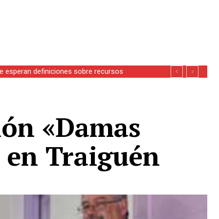
se esperan definiciones sobre recursos
ión «Damas
o en Traiguén