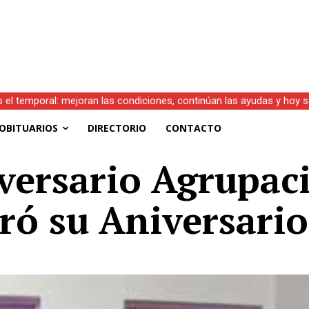
 el temporal: mejoran las condiciones, continúan las ayudas y hoy 
.D.)
OBITUARIOS
DIRECTORIO
CONTACTO
versario Agrupac
bró su Aniversari