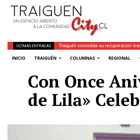
Traiguén consolida su recuperación tras
Obituario | Inés Faundez Linero (Q.E.P
ÚLTIMAS ENTRADAS
regionales
INICIO
TRAIGUÉN
COLUMNAS
REGIONAL
Con Once Ani
de Lila» Cele