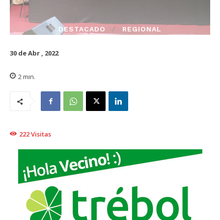
DESTACADO
REGIONAL
30 de Abr , 2022
2
min.
222
Visitas