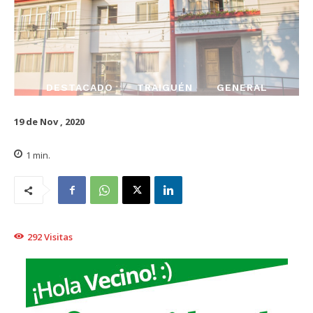
DESTACADO
TRAIGUÉN
GENERAL
19 de Nov , 2020
1
min.
292
Visitas