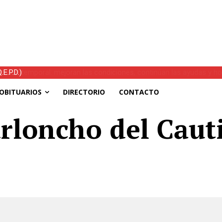
s el temporal: mejoran las condiciones, continúan las ayudas y hoy 
OBITUARIOS
DIRECTORIO
CONTACTO
rloncho del Caut