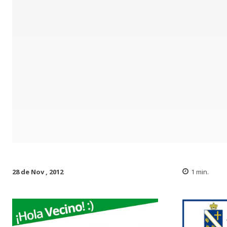
28 de Nov , 2012
1
min.