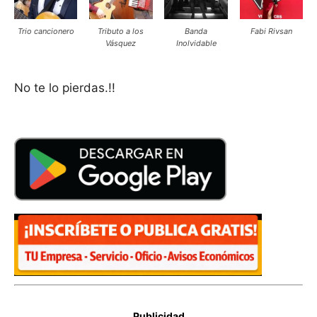
Trio cancionero
Tributo a los
Banda
Fabi Rivsan
Vásquez
Inolvidable
No te lo pierdas.!!
Publicidad