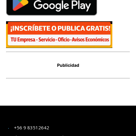
+56 9 83512642