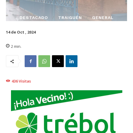
DESTACADO
TRAIGUÉN
GENERAL
14 de Oct , 2024
2
min.
436
Visitas