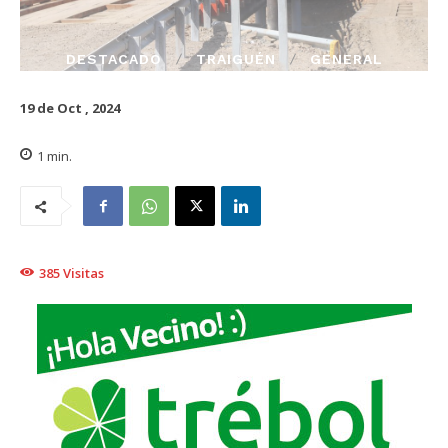
DESTACADO
TRAIGUÉN
GENERAL
19 de Oct , 2024
1
min.
385
Visitas